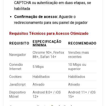
CAPTCHA ou autenticação em duas etapas, se
habilitada
Confirmação de acesso:
Aguarde o
redirecionamento para seu painel de jogador
Requisitos Técnicos para Acesso Otimizado
ESPECIFICAÇÃO
REQUISITO
RECOMENDADO
MÍNIMA
Chrome 90+, Firefox
Versões mais
Navegador
88+, Safari 14+
recentes
Conexão
10 Mbps ou
5 Mbps
Internet
superior
Cookies
Habilitados
Habilitados
JavaScript
Ativado
Ativado
Dispositivo
Android 8.0+ / iOS
Android 11+ / iOS
Móvel
12+
15+