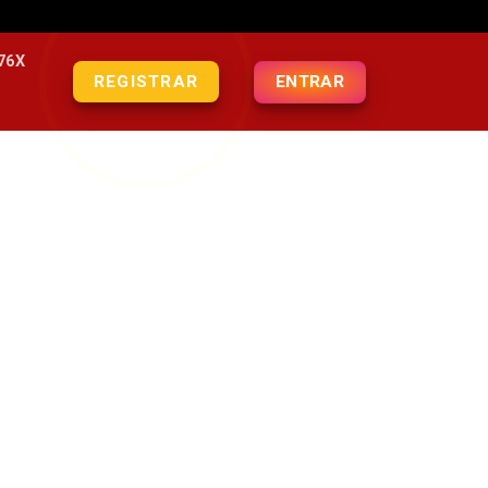
76X
ENTRAR
REGISTRAR