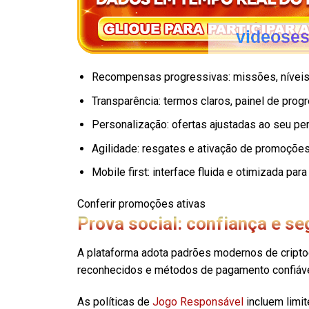
Recompensas progressivas: missões, níveis 
Transparência: termos claros, painel de progr
Personalização: ofertas ajustadas ao seu per
Agilidade: resgates e ativação de promoçõe
Mobile first: interface fluida e otimizada par
Conferir promoções ativas
Prova social: confiança e s
A plataforma adota padrões modernos de criptog
reconhecidos e métodos de pagamento confiáv
As políticas de
Jogo Responsável
incluem limit