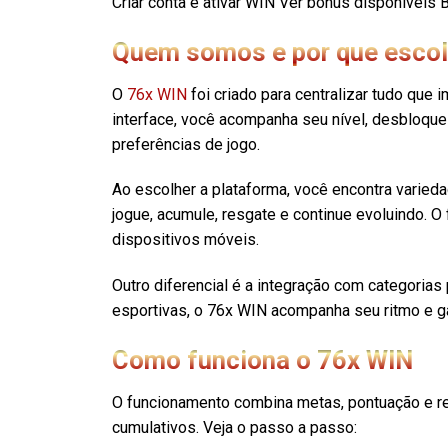
Criar conta e ativar WIN Ver bônus disponíveis 
Quem somos e por que escol
O
76x WIN
foi criado para centralizar tudo que
interface, você acompanha seu nível, desbloque
preferências de jogo.
Ao escolher a plataforma, você encontra varieda
jogue, acumule, resgate e continue evoluindo. 
dispositivos móveis.
Outro diferencial é a integração com categorias 
esportivas, o 76x WIN acompanha seu ritmo e ga
Como funciona o 76x WIN
O funcionamento combina metas, pontuação e re
cumulativos. Veja o passo a passo: