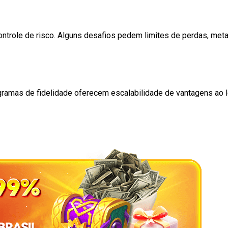
trole de risco. Alguns desafios pedem limites de perdas, metas
ramas de fidelidade oferecem escalabilidade de vantagens ao 