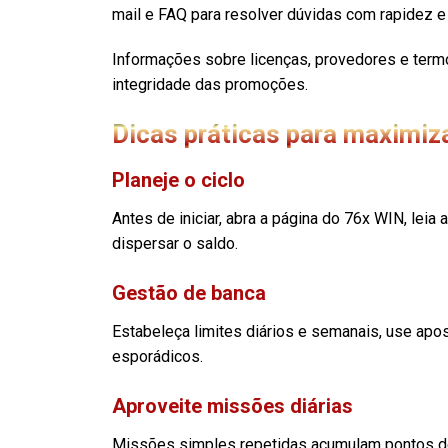
mail e FAQ para resolver dúvidas com rapidez e 
Informações sobre licenças, provedores e termo
integridade das promoções.
Dicas práticas para maximiz
Planeje o ciclo
Antes de iniciar, abra a página do 76x WIN, leia
dispersar o saldo.
Gestão de banca
Estabeleça limites diários e semanais, use apo
esporádicos.
Aproveite missões diárias
Missões simples repetidas acumulam pontos de 