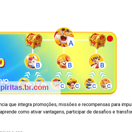
ncia que integra promoções, missões e recompensas para impuls
aprende como ativar vantagens, participar de desafios e transfo