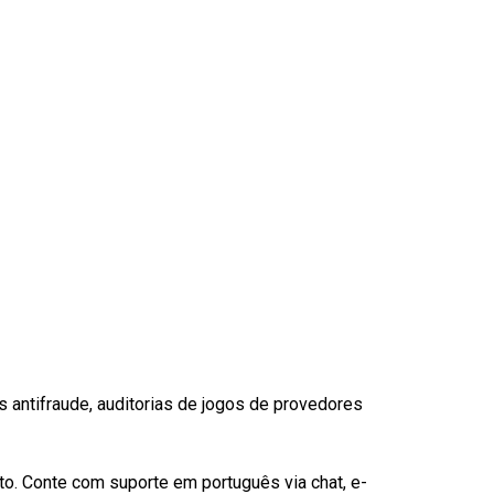
 antifraude, auditorias de jogos de provedores
o. Conte com suporte em português via chat, e-