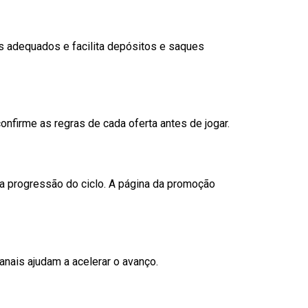
ites adequados e facilita depósitos e saques
onfirme as regras de cada oferta antes de jogar.
 a progressão do ciclo. A página da promoção
nais ajudam a acelerar o avanço.