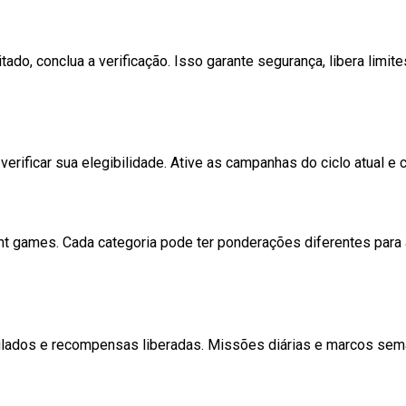
citado, conclua a verificação. Isso garante segurança, libera lim
rificar sua elegibilidade. Ative as campanhas do ciclo atual e c
tant games. Cada categoria pode ter ponderações diferentes para
ulados e recompensas liberadas. Missões diárias e marcos sema