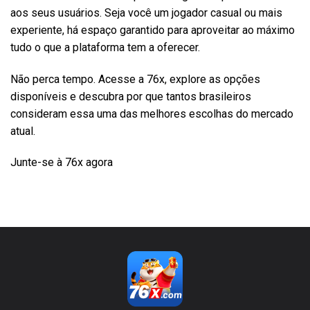
aos seus usuários. Seja você um jogador casual ou mais
experiente, há espaço garantido para aproveitar ao máximo
tudo o que a plataforma tem a oferecer.
Não perca tempo. Acesse a 76x, explore as opções
disponíveis e descubra por que tantos brasileiros
consideram essa uma das melhores escolhas do mercado
atual.
Junte-se à 76x agora