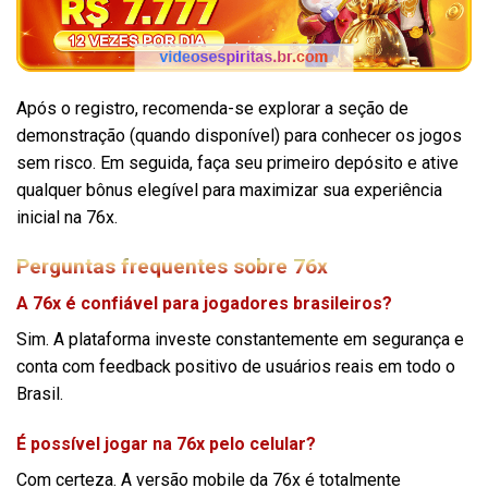
Após o registro, recomenda-se explorar a seção de
demonstração (quando disponível) para conhecer os jogos
sem risco. Em seguida, faça seu primeiro depósito e ative
qualquer bônus elegível para maximizar sua experiência
inicial na 76x.
Perguntas frequentes sobre 76x
A 76x é confiável para jogadores brasileiros?
Sim. A plataforma investe constantemente em segurança e
conta com feedback positivo de usuários reais em todo o
Brasil.
É possível jogar na 76x pelo celular?
Com certeza. A versão mobile da 76x é totalmente