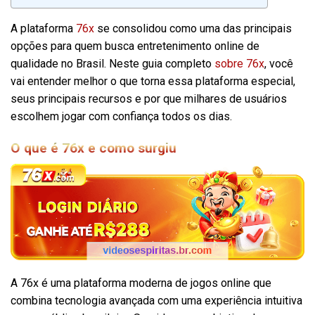
A plataforma
76x
se consolidou como uma das principais
opções para quem busca entretenimento online de
qualidade no Brasil. Neste guia completo
sobre 76x
, você
vai entender melhor o que torna essa plataforma especial,
seus principais recursos e por que milhares de usuários
escolhem jogar com confiança todos os dias.
O que é 76x e como surgiu
A 76x é uma plataforma moderna de jogos online que
combina tecnologia avançada com uma experiência intuitiva