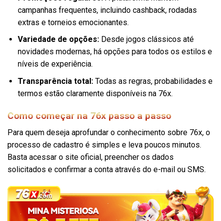
campanhas frequentes, incluindo cashback, rodadas
extras e torneios emocionantes.
Variedade de opções:
Desde jogos clássicos até
novidades modernas, há opções para todos os estilos e
níveis de experiência.
Transparência total:
Todas as regras, probabilidades e
termos estão claramente disponíveis na 76x.
Como começar na 76x passo a passo
Para quem deseja aprofundar o conhecimento sobre 76x, o
processo de cadastro é simples e leva poucos minutos.
Basta acessar o site oficial, preencher os dados
solicitados e confirmar a conta através do e-mail ou SMS.