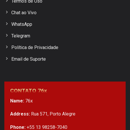
Termos de Uso
Chat ao Vivo
WhatsApp
Telegram
Política de Privacidade
Email de Suporte
CONTATO 76x
Name:
76x
Address:
Rua 571, Porto Alegre
Phone:
+55 13 98258-7040