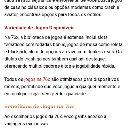
cada sessão seja única e envolvente. Se você busca jogos
de cassino clássicos ou opções modernas como crash e
aviator, encontrará opções para todos os estilos.
Variedade de Jogos Disponíveis
Na 76x, a biblioteca de jogos é extensa. Inclui slots
temáticos com rodadas bônus, jogos de mesa como roleta
e blackjack, além de opções ao vivo com dealers reais. Os
títulos de crash games também ganham destaque,
oferecendo multiplicadores altos e jogabilidade rápida.
Todos os
jogos na 76x
são otimizados para dispositivos
móveis, permitindo que você jogue a qualquer momento e
em qualquer lugar, sem perder qualidade.
Benefícios de Jogar na 76x
Ao escolher os jogos da 76x, você ganha acesso a
vantagens exclusivas: