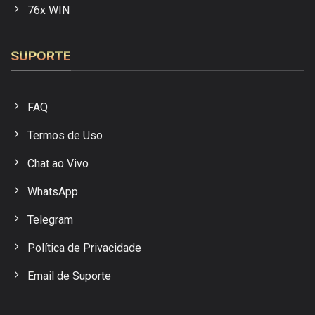
76x WIN
SUPORTE
FAQ
Termos de Uso
Chat ao Vivo
WhatsApp
Telegram
Política de Privacidade
Email de Suporte