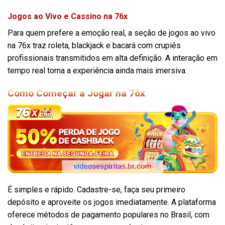
Jogos ao Vivo e Cassino na 76x
Para quem prefere a emoção real, a seção de jogos ao vivo
na 76x traz roleta, blackjack e bacará com crupiês
profissionais transmitidos em alta definição. A interação em
tempo real torna a experiência ainda mais imersiva.
Como Começar a Jogar na 76x
É simples e rápido. Cadastre-se, faça seu primeiro
depósito e aproveite os jogos imediatamente. A plataforma
oferece métodos de pagamento populares no Brasil, com