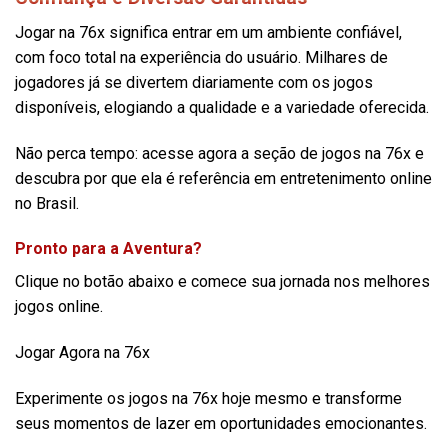
Jogar na 76x significa entrar em um ambiente confiável,
com foco total na experiência do usuário. Milhares de
jogadores já se divertem diariamente com os jogos
disponíveis, elogiando a qualidade e a variedade oferecida.
Não perca tempo: acesse agora a seção de jogos na 76x e
descubra por que ela é referência em entretenimento online
no Brasil.
Pronto para a Aventura?
Clique no botão abaixo e comece sua jornada nos melhores
jogos online.
Jogar Agora na 76x
Experimente os jogos na 76x hoje mesmo e transforme
seus momentos de lazer em oportunidades emocionantes.