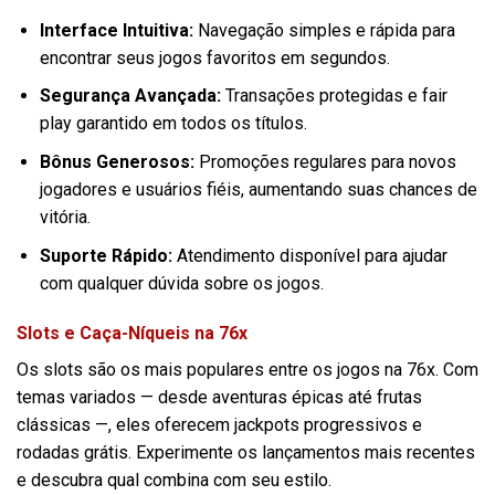
Interface Intuitiva:
Navegação simples e rápida para
encontrar seus jogos favoritos em segundos.
Segurança Avançada:
Transações protegidas e fair
play garantido em todos os títulos.
Bônus Generosos:
Promoções regulares para novos
jogadores e usuários fiéis, aumentando suas chances de
vitória.
Suporte Rápido:
Atendimento disponível para ajudar
com qualquer dúvida sobre os jogos.
Slots e Caça-Níqueis na 76x
Os slots são os mais populares entre os jogos na 76x. Com
temas variados — desde aventuras épicas até frutas
clássicas —, eles oferecem jackpots progressivos e
rodadas grátis. Experimente os lançamentos mais recentes
e descubra qual combina com seu estilo.