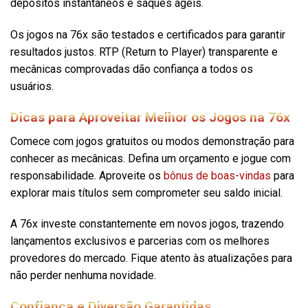
depósitos instantâneos e saques ágeis.
Os jogos na 76x são testados e certificados para garantir
resultados justos. RTP (Return to Player) transparente e
mecânicas comprovadas dão confiança a todos os
usuários.
Dicas para Aproveitar Melhor os Jogos na 76x
Comece com jogos gratuitos ou modos demonstração para
conhecer as mecânicas. Defina um orçamento e jogue com
responsabilidade. Aproveite os
bônus de boas-vindas
para
explorar mais títulos sem comprometer seu saldo inicial.
A 76x investe constantemente em novos jogos, trazendo
lançamentos exclusivos e parcerias com os melhores
provedores do mercado. Fique atento às atualizações para
não perder nenhuma novidade.
Confiança e Diversão Garantidas