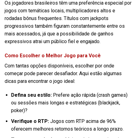
Os jogadores brasileiros têm uma preferência especial por
jogos com temáticas locais, multiplicadores altos e
rodadas bônus frequentes. Títulos com jackpots
progressivos também figuram constantemente entre os
mais acessados, já que a possibilidade de ganhos
expressivos atrai um público fiel e engajado.
Como Escolher o Melhor Jogo para Você
Com tantas opções disponíveis, escolher por onde
começar pode parecer desafiador. Aqui estão algumas
dicas para encontrar o jogo ideal:
Defina seu estilo:
Prefere ação rápida (crash games)
ou sessões mais longas e estratégicas (blackjack,
poker)?
Verifique o RTP:
Jogos com RTP acima de 96%
oferecem melhores retornos teóricos a longo prazo.