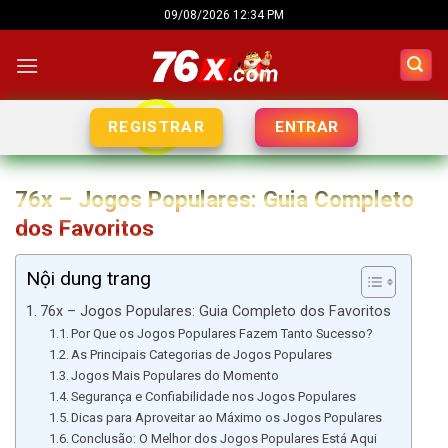
Skip
09/08/2026 12:34 PM
to
content
ENTRAR
REGISTRAR
76x – Jogos Populares: Guia Completo
dos Favoritos
Nội dung trang
76x – Jogos Populares: Guia Completo dos Favoritos
Por Que os Jogos Populares Fazem Tanto Sucesso?
As Principais Categorias de Jogos Populares
Jogos Mais Populares do Momento
Segurança e Confiabilidade nos Jogos Populares
Dicas para Aproveitar ao Máximo os Jogos Populares
Conclusão: O Melhor dos Jogos Populares Está Aqui