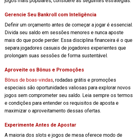
jogos mais populares, considere as seguintes estratégias:
Gerencie Seu Bankroll com Inteligência
Definir um orçamento antes de começar a jogar é essencial.
Divida seu saldo em sessões menores e nunca aposte
mais do que pode perder. Essa disciplina financeira é o que
separa jogadores casuais de jogadores experientes que
prolongam suas sessões de forma sustentável.
Aproveite os Bônus e Promoções
Bônus de boas-vindas
, rodadas grátis e promoções
especiais são oportunidades valiosas para explorar novos
jogos sem comprometer seu saldo. Leia sempre os termos
e condições para entender os requisitos de aposta e
maximizar o aproveitamento dessas ofertas.
Experimente Antes de Apostar
A maioria dos slots e jogos de mesa oferece modo de