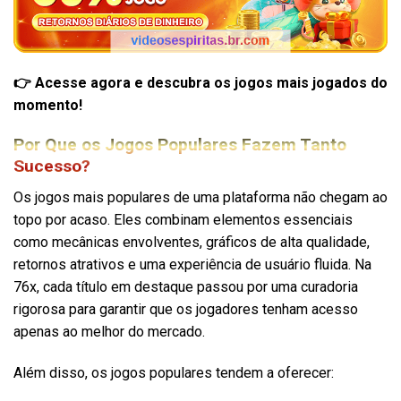
👉 Acesse agora e descubra os jogos mais jogados do
momento!
Por Que os Jogos Populares Fazem Tanto
Sucesso?
Os jogos mais populares de uma plataforma não chegam ao
topo por acaso. Eles combinam elementos essenciais
como mecânicas envolventes, gráficos de alta qualidade,
retornos atrativos e uma experiência de usuário fluida. Na
76x, cada título em destaque passou por uma curadoria
rigorosa para garantir que os jogadores tenham acesso
apenas ao melhor do mercado.
Além disso, os jogos populares tendem a oferecer: